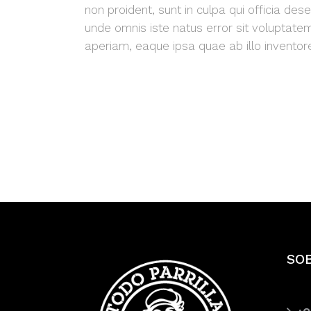
non proident, sunt in culpa qui officia des
unde omnis iste natus error sit volupta
aperiam, eaque ipsa quae ab illo inventor
SO