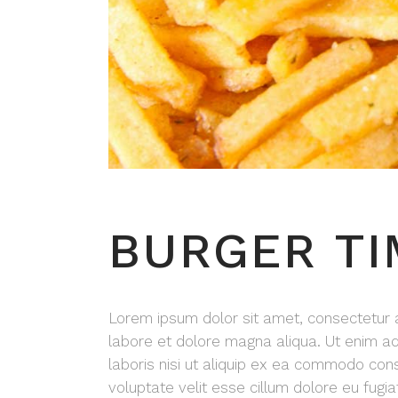
BURGER TI
Lorem ipsum dolor sit amet, consectetur ad
labore et dolore magna aliqua. Ut enim ad
laboris nisi ut aliquip ex ea commodo cons
voluptate velit esse cillum dolore eu fugia