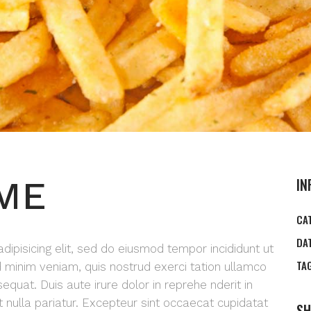
ME
IN
CA
DA
ipisicing elit, sed do eiusmod tempor incididunt ut
TA
 minim veniam, quis nostrud exerci tation ullamco
equat. Duis aute irure dolor in reprehe nderit in
t nulla pariatur. Excepteur sint occaecat cupidatat
SH