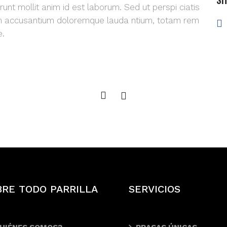
erunt mollit anim id est laborum. Sed ut perspi ciatis
tem accusantium doloremque lauda ntium, totam rem
e.
BRE TODO PARRILLA
SERVICIOS