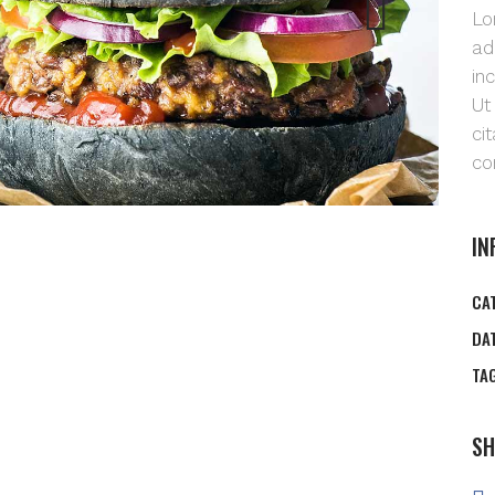
Lo
ad
in
Ut
ci
co
IN
CA
DA
TA
SH