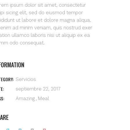
rem ipsum dolor sit amet, consectetur
ipi sicing elit, sed do eiusmod tempor
cididunt ut labore et dolore magna aliqua.
 enim ad minim veniam, quis nostrud exer
tation ullamco laboris nisi ut aliquip ex ea
mm odo consequat.
FORMATION
TEGORY:
Servicios
TE:
septiembre 22, 2017
GS:
Amazing
Meal
ARE