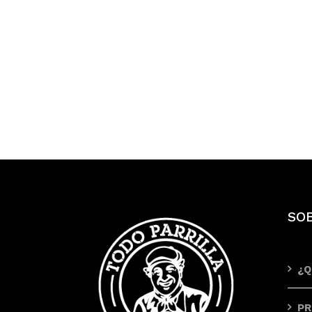
SO
¿Q
PR