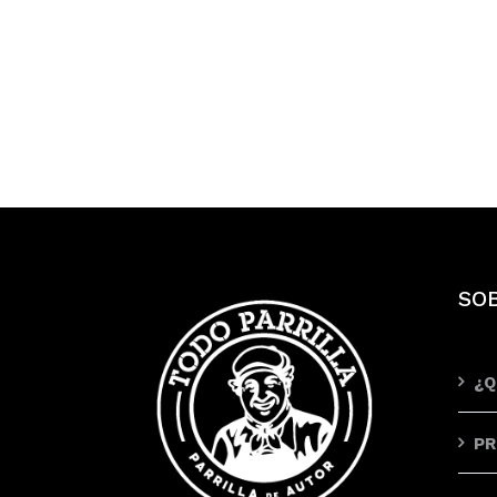
SO
¿Q
PR