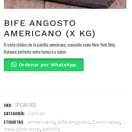
BIFE ANGOSTO
AMERICANO (X KG)
El corte clásico de la parrilla americana, conocido como New York Strip.
Balance perfecto entre terneza y sabor.
Ordenar por WhatsApp
TP-CAR-003
SKU:
CATEGORÍA:
Carnes
ETIQUETAS:
,
,
,
americano
bife angosto
Esenciales
,
new york strip
parrilla