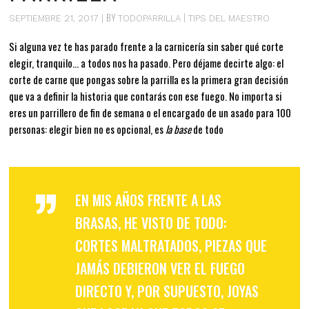
BY
SEPTIEMBRE 21, 2017
TODOPARRILLA
TIPS DEL MAESTRO
Si alguna vez te has parado frente a la carnicería sin saber qué corte
elegir, tranquilo… a todos nos ha pasado. Pero déjame decirte algo: el
corte de carne que pongas sobre la parrilla es la primera gran decisión
que va a definir la historia que contarás con ese fuego. No importa si
eres un parrillero de fin de semana o el encargado de un asado para 100
personas: elegir bien no es opcional, es
la base
de todo
”
EN MIS AÑOS FRENTE A LAS
BRASAS, HE VISTO DE TODO:
CORTES MALTRATADOS, PIEZAS QUE
JAMÁS DEBIERON VER EL FUEGO
DIRECTO Y, POR SUPUESTO, JOYAS