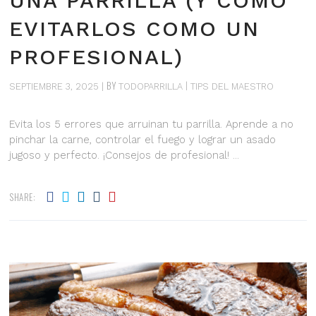
UNA PARRILLA (Y CÓMO
EVITARLOS COMO UN
PROFESIONAL)
BY
SEPTIEMBRE 3, 2025
TODOPARRILLA
TIPS DEL MAESTRO
Evita los 5 errores que arruinan tu parrilla. Aprende a no
pinchar la carne, controlar el fuego y lograr un asado
jugoso y perfecto. ¡Consejos de profesional!
SHARE: