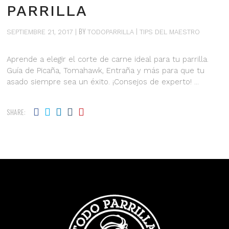
PARRILLA
BY
SEPTIEMBRE 21, 2017
TODOPARRILLA
TIPS DEL MAESTRO
Aprende a elegir el corte de carne ideal para tu parrilla.
Guía de Picaña, Tomahawk, Entraña y más para que tu
asado siempre sea un éxito. ¡Consejos de experto!
SHARE: