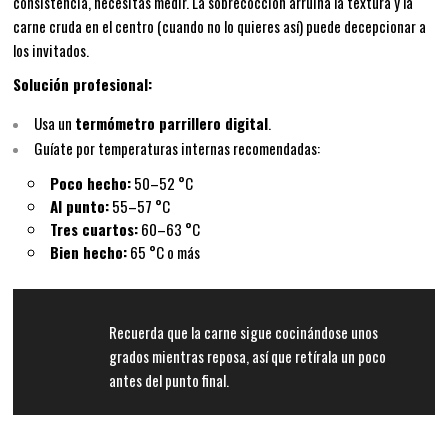
consistencia, necesitas medir. La sobrecocción arruina la textura y la
carne cruda en el centro (cuando no lo quieres así) puede decepcionar a
los invitados.
Solución profesional:
Usa un
termómetro parrillero digital
.
Guíate por temperaturas internas recomendadas:
Poco hecho:
50–52 °C
Al punto:
55–57 °C
Tres cuartos:
60–63 °C
Bien hecho:
65 °C o más
Recuerda que la carne sigue cocinándose unos
grados mientras reposa, así que retírala un poco
antes del punto final.