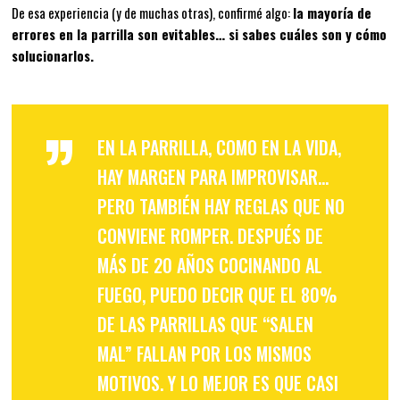
De esa experiencia (y de muchas otras), confirmé algo:
la mayoría de
errores en la parrilla son evitables… si sabes cuáles son y cómo
solucionarlos.
”
EN LA PARRILLA, COMO EN LA VIDA,
HAY MARGEN PARA IMPROVISAR…
PERO TAMBIÉN HAY REGLAS QUE NO
CONVIENE ROMPER. DESPUÉS DE
MÁS DE 20 AÑOS COCINANDO AL
FUEGO, PUEDO DECIR QUE EL 80%
DE LAS PARRILLAS QUE “SALEN
MAL” FALLAN POR LOS MISMOS
MOTIVOS. Y LO MEJOR ES QUE CASI