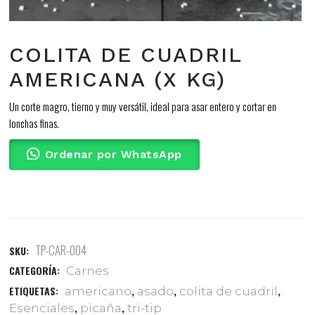
COLITA DE CUADRIL
AMERICANA (X KG)
Un corte magro, tierno y muy versátil, ideal para asar entero y cortar en
lonchas finas.
Ordenar por WhatsApp
TP-CAR-004
SKU:
CATEGORÍA:
Carnes
ETIQUETAS:
,
,
,
americano
asado
colita de cuadril
,
,
Esenciales
picaña
tri-tip